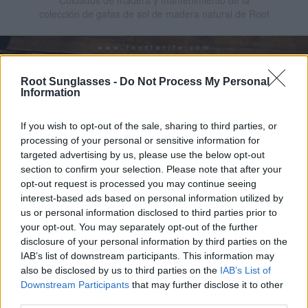
colección de gafas de sol de madera natural de Root
Root Sunglasses -
Do Not Process My Personal
Information
If you wish to opt-out of the sale, sharing to third parties, or
processing of your personal or sensitive information for
targeted advertising by us, please use the below opt-out
section to confirm your selection. Please note that after your
opt-out request is processed you may continue seeing
interest-based ads based on personal information utilized by
us or personal information disclosed to third parties prior to
your opt-out. You may separately opt-out of the further
10/06/2019
disclosure of your personal information by third parties on the
Nuestras Lentes:
IAB’s list of downstream participants. This information may
Información Técnica
also be disclosed by us to third parties on the
IAB’s List of
Downstream Participants
that may further disclose it to other
Información sobre las lentes polarizadas utilizadas
en las gafas de sol de madera natural de Root
third parties.