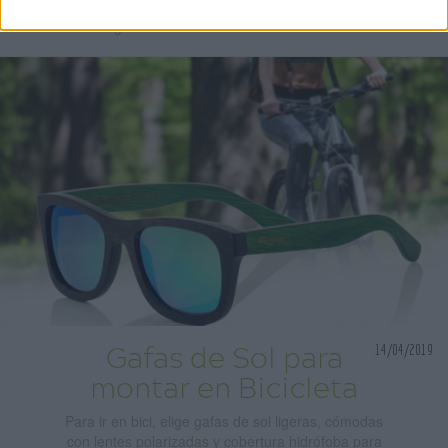
por definir en un futuro) te presentamos 33 modelos
de gafas con Patillas de Madera donde...
14/04/2019
Gafas de Sol para
montar en Bicicleta
Para ir en bici, elige gafas de sol ligeras, cómodas
con lentes polarizadas y cobertura hidrófoba para