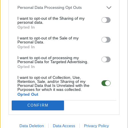
sunglasses
Personal Data Processing Opt Outs
I want to opt-out of the Sharing of my
personal data.
Opted In
I want to opt-out of the Sale of my
Personal Data.
Opted In
I want to opt-out of processing my
Personal Data for Targeted Advertising.
Opted In
I want to opt-out of Collection, Use,
Retention, Sale, and/or Sharing of my
Personal Data that Is Unrelated with the
Purposes for which it was collected.
Opted Out
12/05/2019
32 Gafas donde
conseguir un DTO del
CONFIRM
30%
Durante el mes de mayo y por tiempo indefinido (...o
Data Deletion
Data Access
Privacy Policy