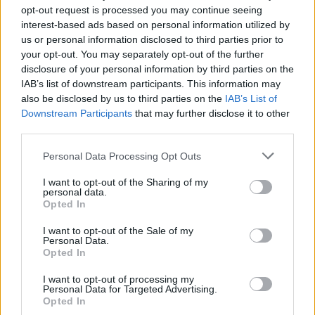
opt-out request is processed you may continue seeing
LOZAN
DANAE
interest-based ads based on personal information utilized by
us or personal information disclosed to third parties prior to
Son modelos pensados para quienes prefieren líneas
your opt-out. You may separately opt-out of the further
finas, formas limpias y una estética más discreta, pero
disclosure of your personal information by third parties on the
cuidada. Gafas fáciles de llevar, cómodas y versátiles,
IAB’s list of downstream participants. This information may
que encajan tanto en el día a día como en momentos
also be disclosed by us to third parties on the
IAB’s List of
más especiales. La combinación de materiales aporta un
Downstream Participants
that may further disclose it to other
acabado diferente, donde la calidez de la madera suaviza
third parties.
el carácter del metal y crea un estilo natural y atemporal.
Personal Data Processing Opt Outs
Para quienes quieren destacar
I want to opt-out of the Sharing of my
Hay diseños que no pasan desapercibidos, y
personal data.
precisamente ahí está su fuerza. Formas más marcadas,
Opted In
líneas geométricas o monturas con más presencia que
convierten las gafas en una parte importante del estilo
I want to opt-out of the Sale of my
personal.
Personal Data.
Opted In
I want to opt-out of processing my
Personal Data for Targeted Advertising.
Opted In