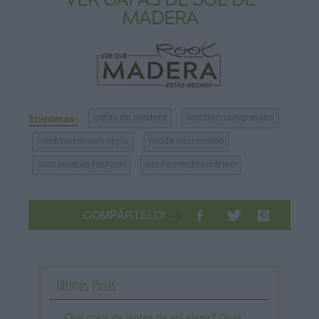
VER GAFAS DE SOL DE
MADERA
Etiquetas:
gafas de madera
wooden sunglasses
mediterranean style
moda sostenible
sustainable fashion
estilo mediterráneo
COMPÁRTELO!
->
Últimos Posts
¿Qué color de lentes de sol elegir? Guía