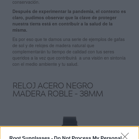
conservación.
Después de experimentar la pandemia, el contexto es
claro, pudimos observar que la clave de proteger
nuestra tierra está en contribuir a la salud de la
misma.
Es por eso que te damos una serie de ejemplos de gafas
de sol y de relojes de madera natural que
complementarán tu tiempo de calidad con tus seres
queridos a la vez que contribuirá a una visión en sintonía
con el medio ambiente y tu salud.
RELOJ ACERO NEGRO
MADERA ROBLE - 38MM
Root Sunglasses -
Do Not Process My Personal