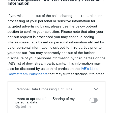
Information
If you wish to opt-out of the sale, sharing to third parties, or
processing of your personal or sensitive information for
targeted advertising by us, please use the below opt-out
El reloj
Trime
, está diseñado con una caja de acero
section to confirm your selection. Please note that after your
inoxidable negro de 38mm, a su vez combinado con aro
opt-out request is processed you may continue seeing
de madera de roble de la mejor calidad, cuenta con dial
interest-based ads based on personal information utilized by
minimalista negro, especial para aquellos amantes de
us or personal information disclosed to third parties prior to
encontrar la belleza en lo simple, con agujas negras y
your opt-out. You may separately opt-out of the further
blancas visibles en la oscuridad, su correa es de piel
disclosure of your personal information by third parties on the
negra y su cierre de acero inox.
IAB’s list of downstream participants. This information may
also be disclosed by us to third parties on the
IAB’s List of
RELOJ ACERO NEGRO Y
Downstream Participants
that may further disclose it to other
MADERA DE ÉBANO- 48MM
third parties.
Personal Data Processing Opt Outs
I want to opt-out of the Sharing of my
personal data.
Opted In