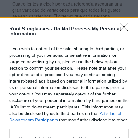
Cuatro lentes a elegir por cada referencia aseguran una
gran variedad de variaciones para que todos los gustos
se vean satisfechos, El objetivo que cada persona
encuentre su estilo únicocon las RUN
Root Sunglasses -
Do Not Process My Personal
Information
If you wish to opt-out of the sale, sharing to third parties, or
processing of your personal or sensitive information for
targeted advertising by us, please use the below opt-out
section to confirm your selection. Please note that after your
opt-out request is processed you may continue seeing
interest-based ads based on personal information utilized by
us or personal information disclosed to third parties prior to
your opt-out. You may separately opt-out of the further
disclosure of your personal information by third parties on the
RUN BLACK DS
IAB’s list of downstream participants. This information may
also be disclosed by us to third parties on the
IAB’s List of
PATILLAS DE MADERA DE PALISANDRO
Downstream Participants
that may further disclose it to other
Lentes:
Gris REVO, Grises, Malva REVO, Verde REVO
third parties.