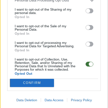
Personal Data Processing Opt Outs
I want to opt-out of the Sharing of my
Nuevas Gafas de Madera para
personal data.
Opted In
Niños y Niñas (Root x Kids)
I want to opt-out of the Sale of my
Los más pequeños tienen un modelo nuevo para esta
Personal Data.
temporada 2020. Al modelo redondeado que veis debajo
Opted In
de estas líneras que llamamos
KID R
, disponible en
varios colores y con varias lentes además de con
I want to opt-out of processing my
diferentes tipos de madera en las patillas y que tanto os
Personal Data for Targeted Advertising.
Opted In
ha gustado durante el 2019, hemos añadido otro que
sería el equivalente al modelo
CANDY
o
SUN
de las gafas
I want to opt-out of Collection, Use,
de madera para los mayores.
Retention, Sale, and/or Sharing of my
Personal Data that Is Unrelated with the
Purposes for which it was collected.
Opted Out
CONFIRM
Data Deletion
Data Access
Privacy Policy