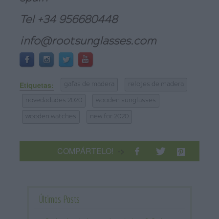
Tel +34 956680448
info@rootsunglasses.com
Etiquetas:
gafas de madera
relojes de madera
novedadades 2020
wooden sunglasses
wooden watches
new for 2020
COMPÁRTELO!
->
Últimos Posts