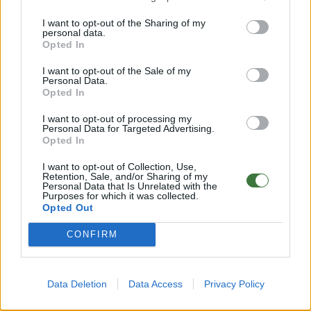
carey hemos preferido realizar las patillas en una madera
más oscura como la madera de Palisandro. Hemos
I want to opt-out of the Sharing of my
combinado la serie Gum con 4 tipos de lentes en colores
personal data.
Opted In
sólidos y espejados lo que nos da más de 20
combinaciones posibles.
I want to opt-out of the Sale of my
Personal Data.
Opted In
I want to opt-out of processing my
Personal Data for Targeted Advertising.
Opted In
I want to opt-out of Collection, Use,
Retention, Sale, and/or Sharing of my
Personal Data that Is Unrelated with the
Purposes for which it was collected.
Opted Out
CONFIRM
Data Deletion
Data Access
Privacy Policy
La línea de gafas de sol con patillas de madera