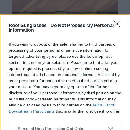
Root Sunglasses -
Do Not Process My Personal
Information
If you wish to opt-out of the sale, sharing to third parties, or
processing of your personal or sensitive information for
targeted advertising by us, please use the below opt-out
section to confirm your selection. Please note that after your
opt-out request is processed you may continue seeing
interest-based ads based on personal information utilized by
us or personal information disclosed to third parties prior to
your opt-out. You may separately opt-out of the further
La serie GUM
disclosure of your personal information by third parties on the
tiene un frontal redondeado estilo mariposa cde medida
IAB’s list of downstream participants. This information may
estándar que se adapta a todo tipo de caras
also be disclosed by us to third parties on the
IAB’s List of
redondeadas tanto de mujer como de hombre realizado
Downstream Participants
that may further disclose it to other
en colores
transparentes
,
brillo
, o
estilo Carey
. Para los
third parties.
colores lisos mate brillo y transparentes hemos elegido
patillas claras de madera de bambú y para los colores
Personal Data Processing Opt Outs