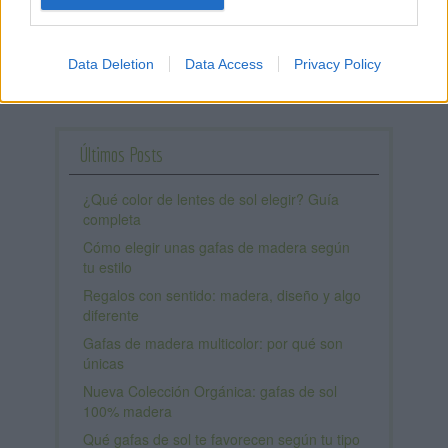
COMPÁRTELO!
->
Data Deletion
Data Access
Privacy Policy
Últimos Posts
¿Qué color de lentes de sol elegir? Guía
completa
Cómo elegir unas gafas de madera según
tu estilo
Regalos con sentido: madera, diseño y algo
diferente
Gafas de madera multicolor: por qué son
únicas
Nueva Colección Orgánica: gafas de sol
100% madera
Qué gafas de sol te favorecen según tu tipo