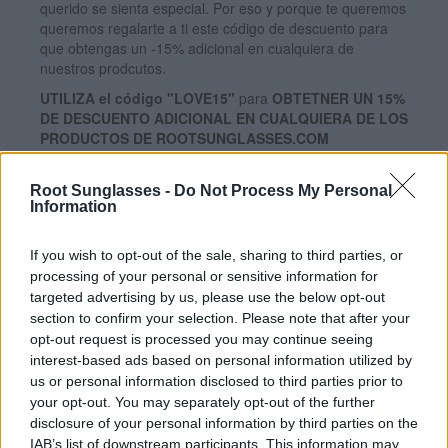
querido se sienta especial. Por eso y porque te queremos
queremos regalarte a ti este código de descuento para
que obtengas un -15% adicional en cualquiera de
nuestros prodcutos.
UTILIZA el código "LOVE15"
para
OBTETNER UN 15%
DE DESCUENTO ADICIONAL EN CUALQUIERA DE LOS
PRODUCTOS DE ROOTSUNGLASSES.COM
UTILIZA AHORA EL CÓDIGO:
Root Sunglasses -
Do Not Process My Personal
Information
"LOVE15"
If you wish to opt-out of the sale, sharing to third parties, or
processing of your personal or sensitive information for
PARA OBTENER UN
15% DE
targeted advertising by us, please use the below opt-out
DESCUENTO
section to confirm your selection. Please note that after your
Con amor
opt-out request is processed you may continue seeing
interest-based ads based on personal information utilized by
**Válido hasta el 15 de febrero
us or personal information disclosed to third parties prior to
your opt-out. You may separately opt-out of the further
disclosure of your personal information by third parties on the
IAB’s list of downstream participants. This information may