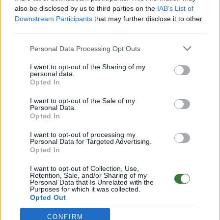
also be disclosed by us to third parties on the
IAB’s List of
Downstream Participants
that may further disclose it to other
third parties.
Personal Data Processing Opt Outs
Root Sunglasses & Watches
I want to opt-out of the Sharing of my
personal data.
C/ Bailén 44, 11380 tarifa - Cádiz
Opted In
spain
I want to opt-out of the Sale of my
Personal Data.
Tel +34 956680448
Opted In
I want to opt-out of processing my
info@rootsunglasses.com
Personal Data for Targeted Advertising.
Opted In
I want to opt-out of Collection, Use,
Retention, Sale, and/or Sharing of my
Etiquetas:
GAFAS
RELOJES
MADERA
Personal Data that Is Unrelated with the
Purposes for which it was collected.
Opted Out
CÓDIGO DESCUENTO
DISCOUNT CODE
VALENTINES
SAN VALENTÍN
CONFIRM