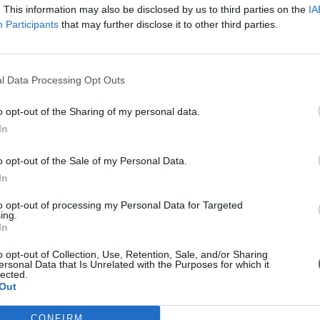
 las lentes a la medida de cada gafa.
. This information may also be disclosed by us to third parties on the
IA
 envío el número de tu pedido de esta
Participants
that may further disclose it to other third parties.
el número de tu pedido que verás en el
l Data Processing Opt Outs
o opt-out of the Sharing of my personal data.
 la compra (en el caso) se utilizará para
In
adas.
kección BAMBOO son frágiles y al
o opt-out of the Sale of my Personal Data.
i tu opción es la 2 y esto sucediera
In
e entregaría una montura nueva. El
to opt-out of processing my Personal Data for Targeted
ing.
In
o opt-out of Collection, Use, Retention, Sale, and/or Sharing
ersonal Data that Is Unrelated with the Purposes for which it
0 a 15:00) -
info@rootsunglasses.com
lected.
Out
CONFIRM