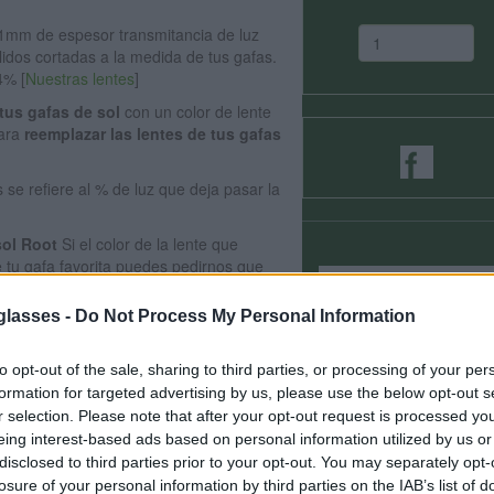
.1mm de espesor transmitancia de luz
lidos cortadas a la medida de tus gafas.
4% [
Nuestras lentes
]
 tus gafas de sol
con un color de lente
para
reemplazar las lentes de tus gafas
se refiere al % de luz que deja pasar la
sol Root
Si el color de la lente que
de tu gafa favorita puedes pedirnos que
las montemos en la gafa que hayas
 hayas seleccionado aquí montadas.
glasses -
Do Not Process My Personal Information
on la gafa)
as Root que tengas.
Si ya tienes unas
to opt-out of the sale, sharing to third parties, or processing of your per
se deteriorado, rayado, o por
formation for targeted advertising by us, please use the below opt-out s
aquí el color de las lentes que prefieras
r selection. Please note that after your opt-out request is processed y
do indicando el modelo de gafa al que
eing interest-based ads based on personal information utilized by us or
er grabado en el interior de la patilla
disclosed to third parties prior to your opt-out. You may separately opt-
losure of your personal information by third parties on the IAB’s list of