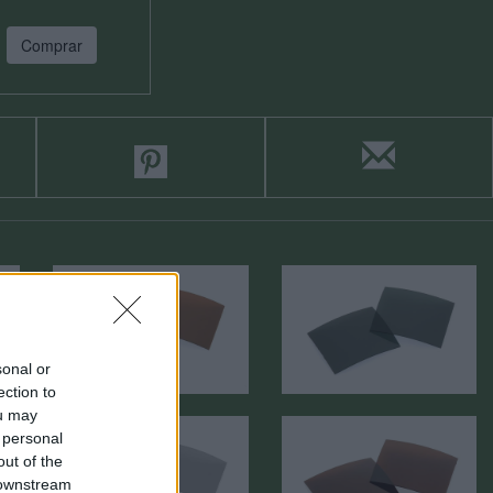
Comprar
sonal or
ection to
ou may
 personal
out of the
 downstream