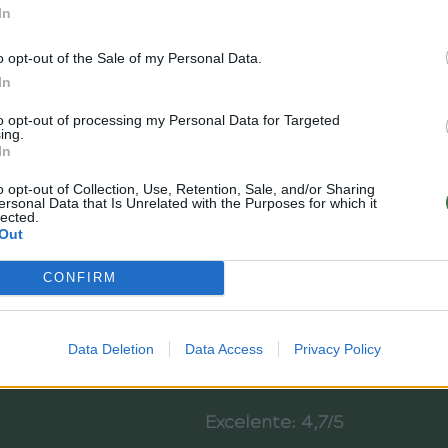
In
0 a 15:00) -
info@rootsunglasses.com
o opt-out of the Sale of my Personal Data.
In
to opt-out of processing my Personal Data for Targeted
ing.
In
o opt-out of Collection, Use, Retention, Sale, and/or Sharing
ersonal Data that Is Unrelated with the Purposes for which it
lected.
Out
CONFIRM
Data Deletion
Data Access
Privacy Policy
Valoración de clientes en Roo
Excelente: 4,7/5