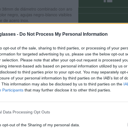
 de 38mm de diámetro combinado con aro
olor negro, agujas negro-blanco visibles
re de acero inox.
glasses -
Do Not Process My Personal Information
atural.
 madera natural de
Rosewood
para un
da detalle para máxima calidad y
to opt-out of the sale, sharing to third parties, or processing of your per
formation for targeted advertising by us, please use the below opt-out s
r selection. Please note that after your opt-out request is processed y
·
resistente a salpicaduras
·
ancho de
do y ligero
eing interest-based ads based on personal information utilized by us or
disclosed to third parties prior to your opt-out. You may separately opt-
, reutilizable.
losure of your personal information by third parties on the IAB’s list of
echo, cámbialo por otro y lo enviamos
. This information may also be disclosed by us to third parties on the
IA
Participants
that may further disclose it to other third parties.
ndiciones
·
Servicio postventa
 del destino y no aplican a todos los
el paso 2 de la cesta para más
l Data Processing Opt Outs
o opt-out of the Sharing of my personal data.
FRECUENTES