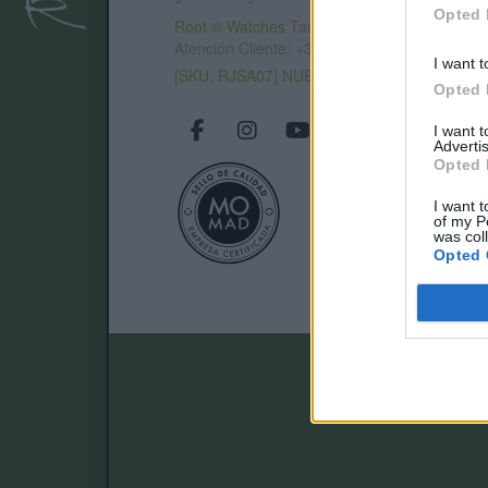
Opted 
Root ® Watches
Tarifa - Spain
Atención Cliente: +34 956 680 448 (LU-VI 9:0
I want t
[
SKU: RJSA07
]
NUEVO
Opted 
I want 
Advertis
Opted 
I want t
of my P
was col
Opted 