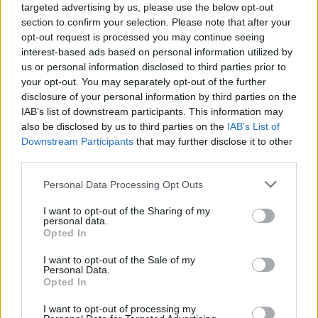
targeted advertising by us, please use the below opt-out
-Opciones Recomendadas:
section to confirm your selection. Please note that after your
Estuche de corcho plegable
8.99€
opt-out request is processed you may continue seeing
interest-based ads based on personal information utilized by
Comprar
us or personal information disclosed to third parties prior to
Estuche Semi-rígido Natural
12.99€
your opt-out. You may separately opt-out of the further
disclosure of your personal information by third parties on the
Comprar
IAB’s list of downstream participants. This information may
also be disclosed by us to third parties on the
IAB’s List of
✔ Garantía de sasisfacción:
Downstream Participants
that may further disclose it to other
third parties.
Cambio Gratuito
Devoluciones fáciles
Personal Data Processing Opt Outs
Garantía contra defectos
.
I want to opt-out of the Sharing of my
personal data.
✔ Información adicional:
Opted In
○
Cuidados y Mantenimiento
I want to opt-out of the Sale of my
○
FAQ - Preguntas frecuentes
Personal Data.
Opted In
○
Declaración de conformidad CE
.
○
Servicio Postventa
I want to opt-out of processing my