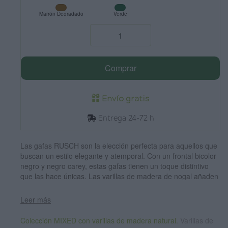
Marrón Degradado
Verde
Comprar
Envío gratis
Entrega 24-72 h
Las gafas RUSCH son la elección perfecta para aquellos que
buscan un estilo elegante y atemporal. Con un frontal bicolor
negro y negro carey, estas gafas tienen un toque distintivo
que las hace únicas. Las varillas de madera de nogal añaden
un toque de calidez y naturalidad a su diseño. Este modelo
redondeado es unisex y se adapta a cualquier forma de cara,
Leer más
haciéndolo perfecto para cualquier persona. Además, las
lentes degradadas les dan toque muy especial y brindan
Colección MIXED con varillas de madera natural.
Varillas de
protección total contra los rayos UV y la luz del sol, lo que las