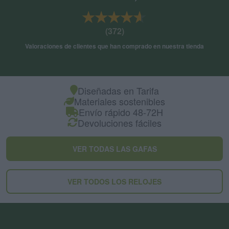
★★★★★
★★★★★
(372)
Valoraciones de clientes que han comprado en nuestra tienda
Diseñadas en Tarifa
Materiales sostenibles
Envío rápido 48-72H
Devoluciones fáciles
VER TODAS LAS GAFAS
VER TODOS LOS RELOJES