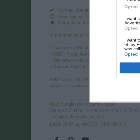
Opted 
Cambio Gratuito
Devoluciones fáciles
I want 
Garantía contra defectos
.
Advertis
Opted 
✔ Información adicional:
I want t
of my P
○
Cuidados y Mantenimiento
was col
○
FAQ - Preguntas frecuentes
Opted 
○
Declaración de conformidad CE
.
○
Servicio Postventa
Nota** Los envíos gratuitos marcados dependen del d
destinos o métodos de envío. Introduce el destino en
Root Sunglasses ®
Tarifa - Spain
Atención Cliente: +34 956 680 448 (LU-VI 9:0
-
info@rootsunglasses.com
[
SKU: GFRY59
]
NUEVO
/
DISPONIBLE