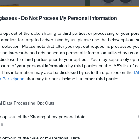
glasses -
Do Not Process My Personal Information
to opt-out of the sale, sharing to third parties, or processing of your per
formation for targeted advertising by us, please use the below opt-out s
r selection. Please note that after your opt-out request is processed y
eing interest-based ads based on personal information utilized by us or
· Gris REVO). Reducen reflejos y
disclosed to third parties prior to your opt-out. You may separately opt-
losure of your personal information by third parties on the IAB’s list of
. This information may also be disclosed by us to third parties on the
IA
e perfecto.
Participants
that may further disclose it to other third parties.
l Data Processing Opt Outs
8.99€
Comprar
o opt-out of the Sharing of my personal data.
2.99€
Comprar
In
o opt-out of the Sale of my Personal Data.