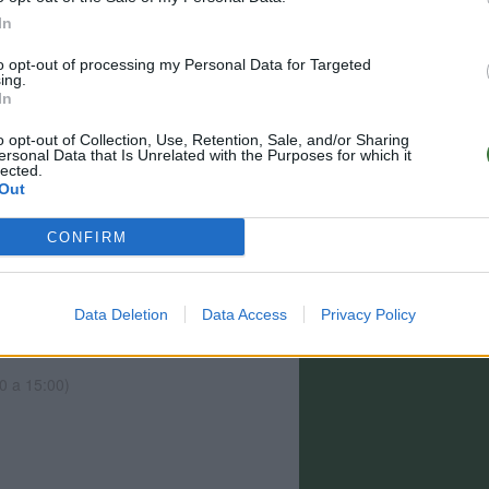
In
to opt-out of processing my Personal Data for Targeted
ing.
In
o opt-out of Collection, Use, Retention, Sale, and/or Sharing
ersonal Data that Is Unrelated with the Purposes for which it
lected.
Out
CONFIRM
estino y no están incluidos para todos los
 el paso 2 de la cesta para más información
Data Deletion
Data Access
Privacy Policy
0 a 15:00)