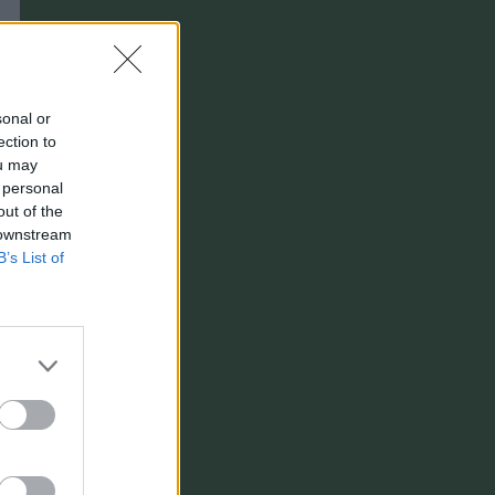
sonal or
ection to
ou may
 personal
out of the
 downstream
B’s List of