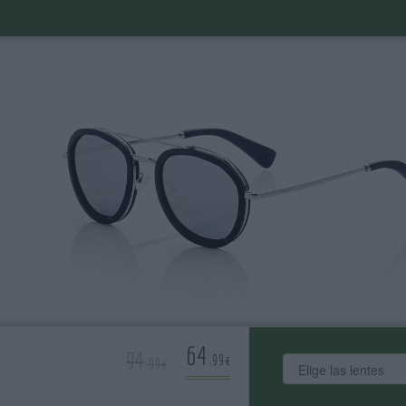
64
94
.99€
.99€