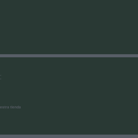
t
estra tienda