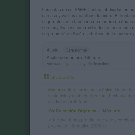
Las gafas de sol SAMED están fabricadas en u
carcasa y varillas metálicas de acero. El fronta
sugerentes está fabricado en madera de ébano s
son muy finas y están realizadas en acero con un 
sorprenderá el diseño, la belleza de la madera 
Ajuste:
Cara normal
Ancho de montura: 145 mm
Adecuadas para la mayoría de rostros
Envío Gratis
Madera natural, artesanal y única.
Gafas de 
sostenible y acabado premium, hechas a ma
calidad y durabilidad.
Ver Colección Orgánica
-
·
Más info
✓ Incluye:
funda premium de yute y corcho na
prospecto informativo (ES/EN)