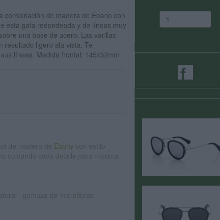
na combinación de madera de Ébano con
l de esta gafa redondeada y de líneas muy
obre una base de acero. Las varillas
resultado ligero ala vista. Te
y sus líneas. Medida frontal: 145x52mm
sol de madera de
Ebony
con estilo
no cuidando cada detalle para máxima
tural · gamuza de microfibras ·