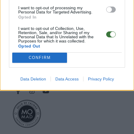
○
FAQ - Preguntas frecuentes
I want to opt-out of processing my
○
Declaración de conformidad CE
.
Personal Data for Targeted Advertising.
○
Servicio Postventa
Opted In
Nota** Los envíos gratuitos marcados dependen del destino y no están
I want to opt-out of Collection, Use,
Retention, Sale, and/or Sharing of my
incluidos para todos los destinos o métodos de envío. Introduce el
Personal Data that Is Unrelated with the
destino en el paso 2 de la cesta para más información
Purposes for which it was collected.
Opted Out
Root Sunglasses ®
Tarifa - Spain
CONFIRM
Atención Cliente: +34 956 680 448 (LU-VI 9:00 a 15:00)
-
info@rootsunglasses.com
[
SKU: GFJA37
]
NUEVO
/
DISPONIBLE
Data Deletion
Data Access
Privacy Policy