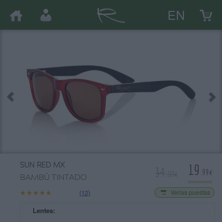
EN
19
SUN RED MX
34
.99€
.00€
BAMBÚ TINTADO
★★★★★
★★★★★
(12)
Verlas puestas
Lentes: