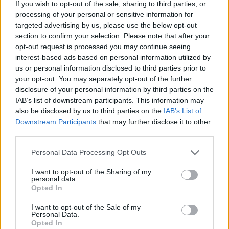
If you wish to opt-out of the sale, sharing to third parties, or
✔ Herrajes de acero inoxidable
para un ajuste perfecto.
processing of your personal or sensitive information for
✔ Cómodas y ligeras
Peso: 25.00 gr.
targeted advertising by us, please use the below opt-out
section to confirm your selection. Please note that after your
-Opciones Recomendadas:
opt-out request is processed you may continue seeing
interest-based ads based on personal information utilized by
Estuche de corcho plegable
8.99€
us or personal information disclosed to third parties prior to
your opt-out. You may separately opt-out of the further
Comprar
disclosure of your personal information by third parties on the
Estuche Semi-rígido Natural
12.99€
IAB’s list of downstream participants. This information may
also be disclosed by us to third parties on the
IAB’s List of
Comprar
Downstream Participants
that may further disclose it to other
third parties.
✔ Garantía de sasisfacción:
Personal Data Processing Opt Outs
Cambio Gratuito
Devoluciones fáciles
I want to opt-out of the Sharing of my
personal data.
Garantía contra defectos
.
Opted In
✔ Información adicional:
I want to opt-out of the Sale of my
Personal Data.
○
Cuidados y Mantenimiento
Opted In