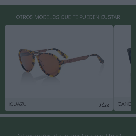
OTROS MODELOS QUE TE PUEDEN GUSTAR
32
CANDY
IGUAZU
.95€