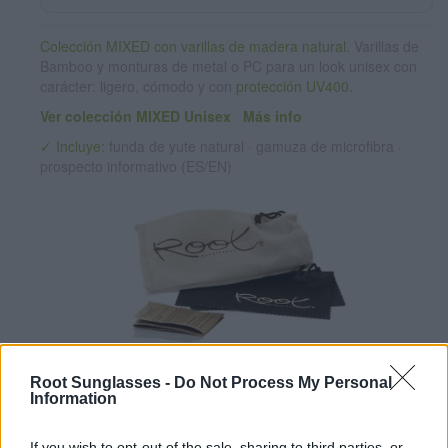
Colección MIXED con varillas de madera natural.
Varillas de
Bamboo y monturas de metal o PC para un look unisex con
carácter: ligero, cómodo y con
protección UV400
.
Ver colección MIXED Unisex
·
Más info
✓ Incluye:
funda de yute natural · gamuza de microfibra ·
prospecto informativo (ES/EN)
Root Sunglasses -
Do Not Process My Personal
✔ Lentes polarizadas UV400
(cat. 3 · 14% T · Dorado REVO,
Information
Grises o Malva REVO). Reducen reflejos y protegen del sol ·
Más información
If you wish to opt-out of the sale, sharing to third parties, or