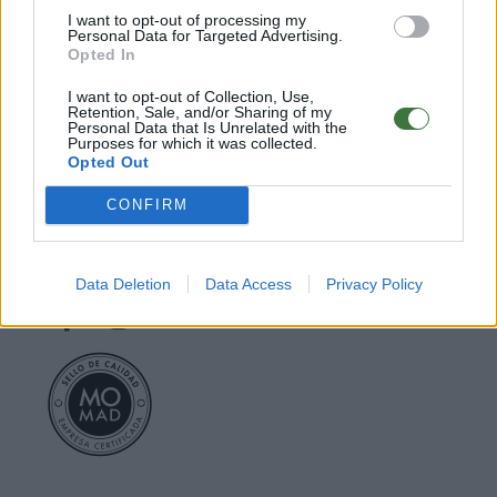
○
Declaración de conformidad CE
.
I want to opt-out of processing my
○
Servicio Postventa
Personal Data for Targeted Advertising.
Opted In
Nota** Los envíos gratuitos marcados dependen del destino y no están
I want to opt-out of Collection, Use,
incluidos para todos los destinos o métodos de envío. Introduce el
Retention, Sale, and/or Sharing of my
destino en el paso 2 de la cesta para más información
Personal Data that Is Unrelated with the
Purposes for which it was collected.
Opted Out
Root Sunglasses ®
Tarifa - Spain
CONFIRM
Atención Cliente: +34 956 680 448 (LU-VI 9:00 a 15:00)
-
info@rootsunglasses.com
[
SKU: GFDS16
]
NUEVO
/
DISPONIBLE
Data Deletion
Data Access
Privacy Policy