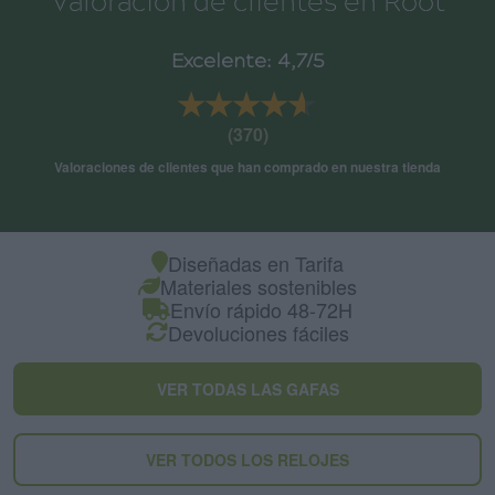
Valoración de clientes en Root
Excelente: 4,7/5
★★★★★
★★★★★
(370)
Valoraciones de clientes que han comprado en nuestra tienda
Diseñadas en Tarifa
Materiales sostenibles
Envío rápido 48-72H
Devoluciones fáciles
VER TODAS LAS GAFAS
VER TODOS LOS RELOJES