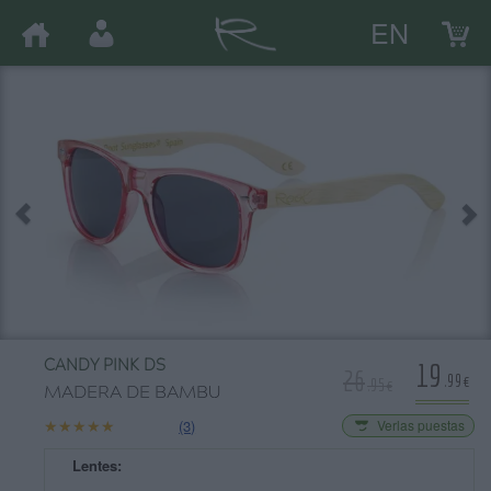
EN
19
CANDY PINK DS
26
.99€
.95€
MADERA DE BAMBU
★★★★★
★★★★★
(3)
Verlas puestas
Lentes: