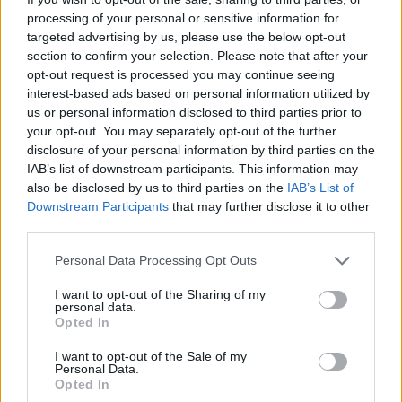
✔ Herrajes de acero inoxidable
para un ajuste perfecto.
processing of your personal or sensitive information for
✔ Cómodas y ligeras
Peso: 26.00 gr.
targeted advertising by us, please use the below opt-out
section to confirm your selection. Please note that after your
-Opciones Recomendadas:
opt-out request is processed you may continue seeing
interest-based ads based on personal information utilized by
Estuche de corcho plegable
8.99€
us or personal information disclosed to third parties prior to
Comprar
your opt-out. You may separately opt-out of the further
disclosure of your personal information by third parties on the
Estuche Semi-rígido Natural
12.99€
IAB’s list of downstream participants. This information may
also be disclosed by us to third parties on the
IAB’s List of
Comprar
Downstream Participants
that may further disclose it to other
third parties.
✔ Garantía de sasisfacción:
Personal Data Processing Opt Outs
Cambio Gratuito
Devoluciones fáciles
I want to opt-out of the Sharing of my
Garantía contra defectos
.
personal data.
Opted In
✔ Información adicional:
I want to opt-out of the Sale of my
Personal Data.
○
Cuidados y Mantenimiento
Opted In
○
FAQ - Preguntas frecuentes