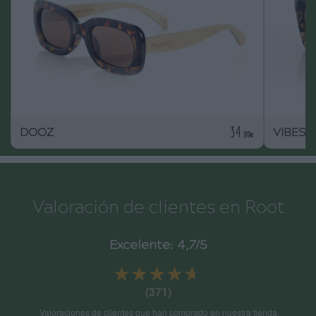
34
DOOZ
VIBES
.99€
Valoración de clientes en Root
Excelente: 4,7/5
★★★★★
★★★★★
(371)
Valoraciones de clientes que han comprado en nuestra tienda