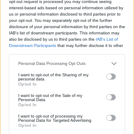
opt-out request is processed you may continue seeing
Estuche Semi-rígido Natural
12.99€
interest-based ads based on personal information utilized by
us or personal information disclosed to third parties prior to
Comprar
your opt-out. You may separately opt-out of the further
disclosure of your personal information by third parties on the
✔ Garantía de sasisfacción:
IAB’s list of downstream participants. This information may
also be disclosed by us to third parties on the
IAB’s List of
Cambio Gratuito
Downstream Participants
that may further disclose it to other
Devoluciones fáciles
third parties.
Garantía contra defectos
.
Personal Data Processing Opt Outs
✔ Información adicional:
I want to opt-out of the Sharing of my
○
Cuidados y Mantenimiento
personal data.
Opted In
○
FAQ - Preguntas frecuentes
○
Declaración de conformidad CE
.
I want to opt-out of the Sale of my
○
Servicio Postventa
Personal Data.
Opted In
Nota** Los envíos gratuitos marcados dependen del destino y no están
incluidos para todos los destinos o métodos de envío. Introduce el
I want to opt-out of processing my
Personal Data for Targeted Advertising.
destino en el paso 2 de la cesta para más información
Opted In