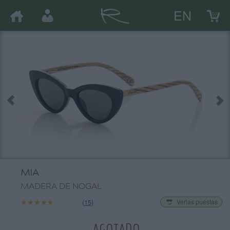
EN
MIA
MADERA DE NOGAL
★★★★★
★★★★★
(15)
Verlas puestas
AGOTADO