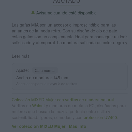
Avísame cuando esté disponible
Las gafas MIA son un accesorio imprescindible para las
amantes de la moda retro. Con su diseño de ojo de gato,
estas gafas son un complemento ideal para conseguir un look
sofisticado y atemporal. La montura satinada en color negro y
las varillas de madera de nogal añaden elegancia y
sofisticación a su aspecto. y sus lentes verdes gradient,
Leer más
además de proteger tus ojos y tu piel, añaden un toque
personal de color al conjunto. Sin duda, las gafas MIA son un
Ajuste:
Cara normal
must-have para cualquier mujer que busque un look chic y
Ancho de montura: 145 mm
atemporal. Medida frontal 145x45mm Calibre: 50
Adecuadas para la mayoría de rostros
Colección MIXED Mujer con varillas de madera natural.
Varillas de
Walnut
y monturas de metal o PC, diseñadas para
mujeres que buscan la mezcla perfecta entre estilo y
sostenibilidad: ligeras, cómodas y con
protección UV400
.
Ver colección MIXED Mujer
·
Más info