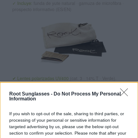
✓ Incluye:
funda de yute natural · gamuza de microfibra ·
prospecto informativo (ES/EN)
✔ Lentes polarizadas UV400
(cat. 3 · 14% T · Verde).
Reducen reflejos y protegen del sol ·
Más información
✔ Herrajes de acero inoxidable
para un ajuste perfecto.
Root Sunglasses -
Do Not Process My Personal
Information
✔ Cómodas y ligeras
Peso: 30.00 gr.
-Opciones Recomendadas:
If you wish to opt-out of the sale, sharing to third parties, or
processing of your personal or sensitive information for
Estuche de corcho plegable
8.99€
targeted advertising by us, please use the below opt-out
section to confirm your selection. Please note that after your
Comprar