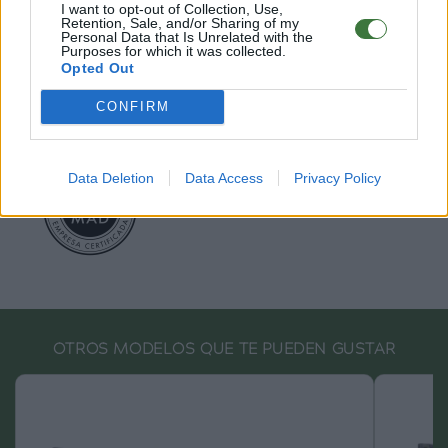
I want to opt-out of Collection, Use,
Root Sunglasses ®
Tarifa - Spain
Retention, Sale, and/or Sharing of my
Atención Cliente: +34 956 680 448 (LU-VI 9:00 a 15:00)
Personal Data that Is Unrelated with the
Purposes for which it was collected.
-
info@rootsunglasses.com
Opted Out
[
SKU: GFDS42
]
NUEVO
CONFIRM
Data Deletion
Data Access
Privacy Policy
OTROS MODELOS QUE TE PUEDEN GUSTAR