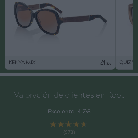
24
KENYA MIX
QUIZ W
.95€
Valoración de clientes en Root
Excelente: 4,7/5
★★★★★
★★★★★
(370)