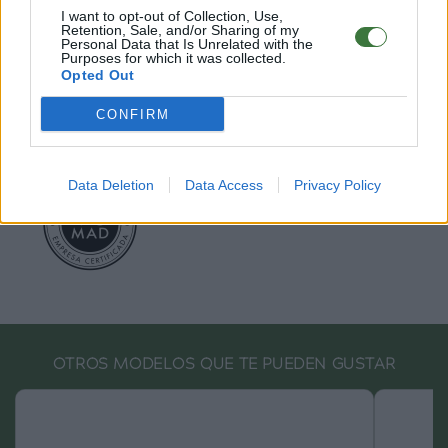
I want to opt-out of Collection, Use,
Retention, Sale, and/or Sharing of my
Root Sunglasses ®
Tarifa - Spain
Personal Data that Is Unrelated with the
Atención Cliente: +34 956 680 448 (LU-VI 9:00 a 15:00)
Purposes for which it was collected.
-
info@rootsunglasses.com
Opted Out
[
SKU: GFDS41
]
NUEVO
CONFIRM
Data Deletion
Data Access
Privacy Policy
OTROS MODELOS QUE TE PUEDEN GUSTAR