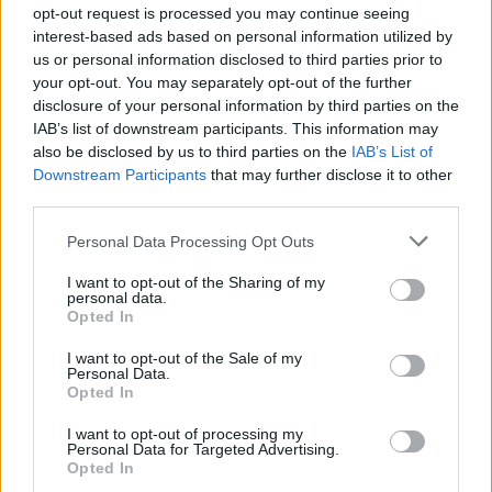
Comprar
opt-out request is processed you may continue seeing
interest-based ads based on personal information utilized by
Estuche Semi-rígido Natural
12.99€
us or personal information disclosed to third parties prior to
Comprar
your opt-out. You may separately opt-out of the further
disclosure of your personal information by third parties on the
IAB’s list of downstream participants. This information may
✔ Garantía de sasisfacción:
also be disclosed by us to third parties on the
IAB’s List of
Cambio Gratuito
Downstream Participants
that may further disclose it to other
Devoluciones fáciles
third parties.
Garantía contra defectos
.
Personal Data Processing Opt Outs
✔ Información adicional:
I want to opt-out of the Sharing of my
personal data.
○
Cuidados y Mantenimiento
Opted In
○
FAQ - Preguntas frecuentes
○
Declaración de conformidad CE
.
I want to opt-out of the Sale of my
○
Servicio Postventa
Personal Data.
Opted In
Nota** Los envíos gratuitos marcados dependen del destino y no están
I want to opt-out of processing my
incluidos para todos los destinos o métodos de envío. Introduce el
Personal Data for Targeted Advertising.
destino en el paso 2 de la cesta para más información
Opted In