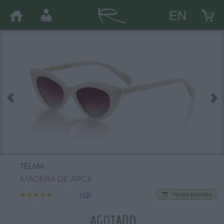
EN
TELMA
MADERA DE ARCE
★★★★★
★★★★★
(12)
Verlas puestas
AGOTADO