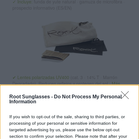
✓ Incluye:
funda de yute natural · gamuza de microfibra ·
prospecto informativo (ES/EN)
✔ Lentes polarizadas UV400
(cat. 3 · 14% T · Marrón
Degradado). Reducen reflejos y protegen del sol ·
Más
información
Root Sunglasses -
Do Not Process My Personal
✔ Herrajes de acero inoxidable
para un ajuste perfecto.
Information
✔ Cómodas y ligeras
Peso: 30.00 gr.
If you wish to opt-out of the sale, sharing to third parties, or
-Opciones Recomendadas:
processing of your personal or sensitive information for
Estuche de corcho plegable
8.99€
targeted advertising by us, please use the below opt-out
section to confirm your selection. Please note that after your