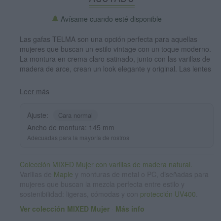
Avísame cuando esté disponible
Las gafas TELMA son una opción perfecta para aquellas
mujeres que buscan un estilo vintage con un toque moderno.
La montura en crema claro satinado, junto con las varillas de
madera de arce, crean un look elegante y original. Las lentes
marrones degradadas complementan a la perfección la
estética retro de estas gafas. Con su diseño atemporal, las
Leer más
gafas TELMA serán un accesorio indispensable en cualquier
armario. ¡Completa tu look con estas gafas únicas y añade un
Ajuste:
Cara normal
toque vintage a tus outfits diarios! Medida frontal 145x45mm
Ancho de montura: 145 mm
Calibre: 50
Adecuadas para la mayoría de rostros
Colección MIXED Mujer con varillas de madera natural.
Varillas de
Maple
y monturas de metal o PC, diseñadas para
mujeres que buscan la mezcla perfecta entre estilo y
sostenibilidad: ligeras, cómodas y con
protección UV400
.
Ver colección MIXED Mujer
·
Más info