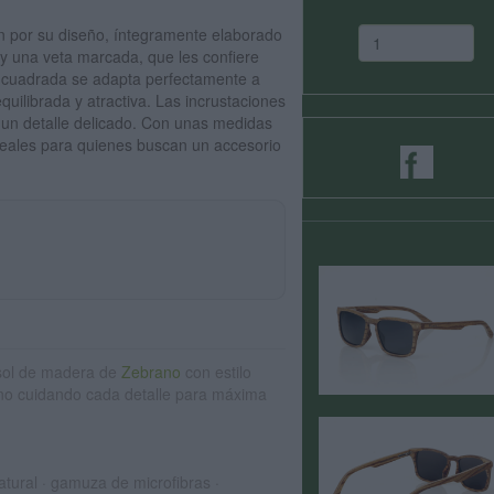
por su diseño, íntegramente elaborado
y una veta marcada, que les confiere
ás cuadrada se adapta perfectamente a
uilibrada y atractiva. Las incrustaciones
 un detalle delicado. Con unas medidas
deales para quienes buscan un accesorio
sol de madera de
Zebrano
con estilo
no cuidando cada detalle para máxima
tural · gamuza de microfibras ·