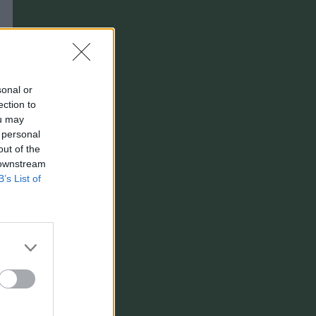
sonal or
ection to
ou may
 personal
out of the
 downstream
B’s List of