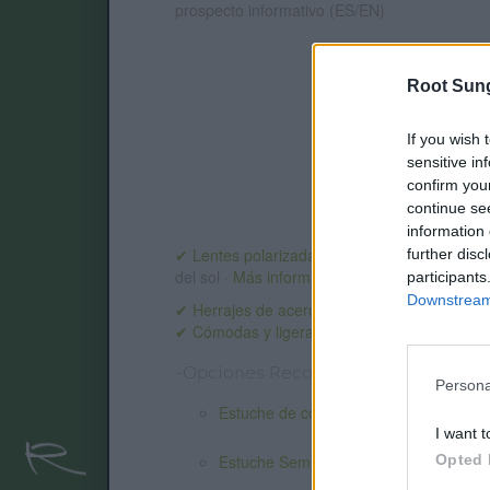
prospecto informativo (ES/EN)
Root Sun
If you wish 
sensitive in
confirm you
continue se
information 
✔ Lentes polarizadas UV400
(cat. 3 · 14% T 
further disc
del sol ·
Más información
participants
Downstream 
✔ Herrajes de acero inoxidable
para un ajust
✔ Cómodas y ligeras
Peso: 20.00 gr.
-Opciones Recomendadas:
Persona
Estuche de corcho plegable
I want t
Opted 
Estuche Semi-rígido Natural
1