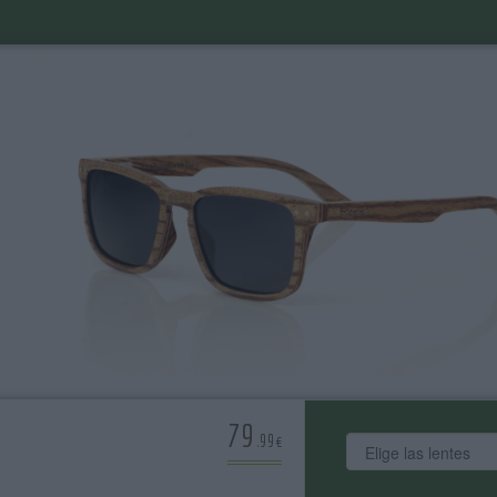
79
.99€