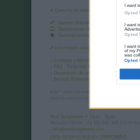
I want t
✔ Garantía de sasisfacción:
Opted 
Cambio Gratuito
I want 
Devoluciones fáciles
Advertis
Garantía contra defectos
.
Opted 
I want t
✔ Información adicional:
of my P
was col
○
Cuidados y Mantenimiento
Opted 
○
FAQ - Preguntas frecuentes
○
Declaración de conformidad CE
.
○
Servicio Postventa
Nota** Los envíos gratuitos marcados dependen del d
destinos o métodos de envío. Introduce el destino en
Root Sunglasses ®
Tarifa - Spain
Atención Cliente: +34 956 680 448 (LU-VI 9:0
-
info@rootsunglasses.com
[
SKU: GFSK10
]
NUEVO
/
DISPONIBLE