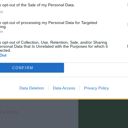
o opt-out of the Sale of my Personal Data.
In
to opt-out of processing my Personal Data for Targeted
ing.
In
o opt-out of Collection, Use, Retention, Sale, and/or Sharing
ersonal Data that Is Unrelated with the Purposes for which it
lected.
Out
CONFIRM
estino y no están incluidos para todos los
Data Deletion
Data Access
Privacy Policy
 el paso 2 de la cesta para más información
0 a 15:00)