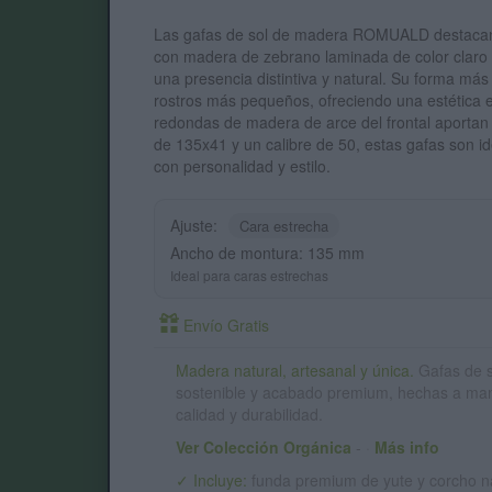
Las gafas de sol de madera ROMUALD destacan 
con madera de zebrano laminada de color claro 
una presencia distintiva y natural. Su forma m
rostros más pequeños, ofreciendo una estética eq
redondas de madera de arce del frontal aportan
de 135x41 y un calibre de 50, estas gafas son i
con personalidad y estilo.
Ajuste:
Cara estrecha
Ancho de montura: 135 mm
Ideal para caras estrechas
Envío Gratis
Madera natural, artesanal y única.
Gafas de 
sostenible y acabado premium, hechas a ma
calidad y durabilidad.
Ver Colección Orgánica
-
·
Más info
✓ Incluye:
funda premium de yute y corcho na