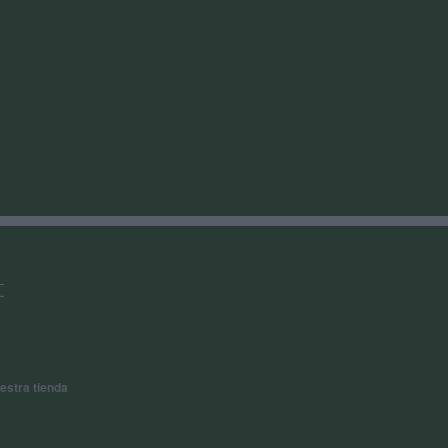
t
estra tienda