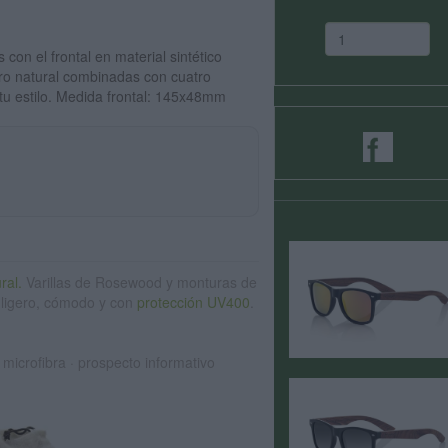
on el frontal en material sintético
dro natural combinadas con cuatro
 tu estilo. Medida frontal: 145x48mm
ral.
Varillas de Rosewood y monturas de
 ligero, cómodo y con
protección UV400
.
microfibra · prospecto informativo