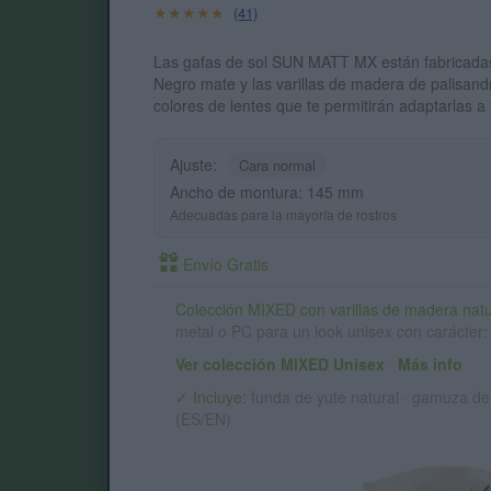
★★★★★
★★★★★
(41)
Las gafas de sol SUN MATT MX están fabricadas c
Negro mate y las varillas de madera de palisan
colores de lentes que te permitirán adaptarlas a
Ajuste:
Cara normal
Ancho de montura: 145 mm
Adecuadas para la mayoría de rostros
Envío Gratis
Colección MIXED con varillas de madera natu
metal o PC para un look unisex con carácter:
Ver colección MIXED Unisex
·
Más info
✓ Incluye:
funda de yute natural · gamuza de 
(ES/EN)