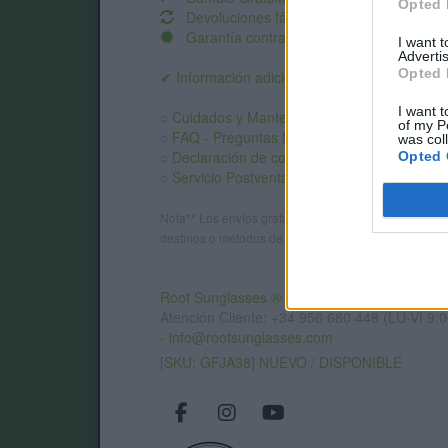
Opted 
Devoluciones fáciles
Garantía contra defectos
.
I want 
Advertis
Opted 
✔ Información adicional:
I want t
○
Cuidados y Mantenimiento
of my P
○
FAQ - Preguntas frecuentes
was col
○
Declaración de conformidad CE
.
Opted 
○
Servicio Postventa
Nota** Los envíos gratuitos marcados dependen del d
destinos o métodos de envío. Introduce el destino en
Root Sunglasses ®
Tarifa - Spain
Atención Cliente: +34 956 680 448 (LU-VI 9:0
-
info@rootsunglasses.com
[
SKU: GFJA38
]
NUEVO
/
DISPONIBLE