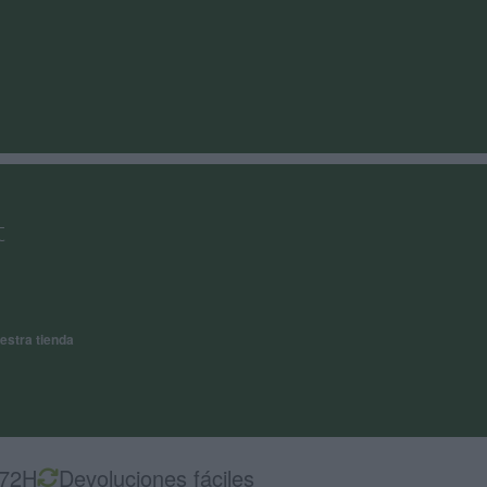
t
estra tienda
-72H
Devoluciones fáciles