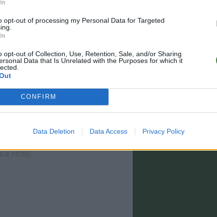
In
to opt-out of processing my Personal Data for Targeted
ing.
In
o opt-out of Collection, Use, Retention, Sale, and/or Sharing
ersonal Data that Is Unrelated with the Purposes for which it
lected.
Out
CONFIRM
estino y no están incluidos para todos los
 el paso 2 de la cesta para más información
Data Deletion
Data Access
Privacy Policy
0 a 15:00)