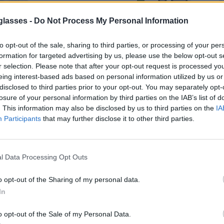
glasses -
Do Not Process My Personal Information
to opt-out of the sale, sharing to third parties, or processing of your per
formation for targeted advertising by us, please use the below opt-out s
r selection. Please note that after your opt-out request is processed y
eing interest-based ads based on personal information utilized by us or
 · Gris Degradado, Grises, Rojo REVO o
disclosed to third parties prior to your opt-out. You may separately opt-
l sol ·
Más información
losure of your personal information by third parties on the IAB’s list of
e perfecto.
. This information may also be disclosed by us to third parties on the
IA
Participants
that may further disclose it to other third parties.
8.99€
Comprar
l Data Processing Opt Outs
2.99€
Comprar
o opt-out of the Sharing of my personal data.
In
o opt-out of the Sale of my Personal Data.