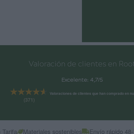
Valoración de clientes en Roo
Excelente: 4,7/5
★★★★★
★★★★★
Valoraciones de clientes que han comprado en nu
(371)
 Tarifa
Materiales sostenibles
Envío rápido 48