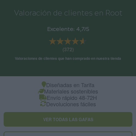
Valoración de clientes en Root
Excelente: 4,7/5
★★★★★
★★★★★
(372)
Valoraciones de clientes que han comprado en nuestra tienda
Diseñadas en Tarifa
Materiales sostenibles
Envío rápido 48-72H
Devoluciones fáciles
VER TODAS LAS GAFAS