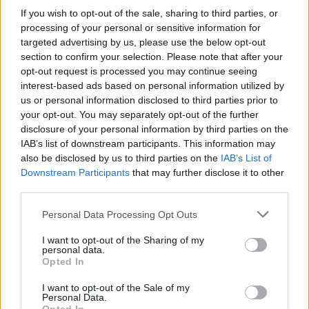
Marrones). Reducen reflejos y protegen del sol ·
Más
If you wish to opt-out of the sale, sharing to third parties, or
información
processing of your personal or sensitive information for
✔ Herrajes de acero inoxidable
para un ajuste perfecto.
targeted advertising by us, please use the below opt-out
✔ Cómodas y ligeras
Peso: 22.00 gr.
section to confirm your selection. Please note that after your
opt-out request is processed you may continue seeing
-Opciones Recomendadas:
interest-based ads based on personal information utilized by
us or personal information disclosed to third parties prior to
Estuche de corcho plegable
8.99€
your opt-out. You may separately opt-out of the further
Comprar
disclosure of your personal information by third parties on the
IAB’s list of downstream participants. This information may
Estuche Semi-rígido Natural
12.99€
also be disclosed by us to third parties on the
IAB’s List of
Downstream Participants
that may further disclose it to other
Comprar
third parties.
✔ Garantía de sasisfacción:
Personal Data Processing Opt Outs
Cambio Gratuito
I want to opt-out of the Sharing of my
Devoluciones fáciles
personal data.
Opted In
Garantía contra defectos
.
I want to opt-out of the Sale of my
✔ Información adicional:
Personal Data.