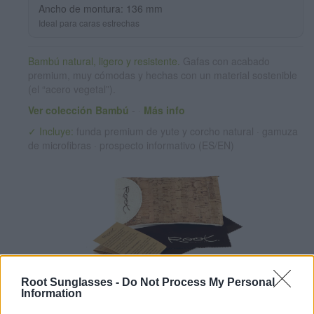
Ancho de montura: 136 mm
Ideal para caras estrechas
Bambú natural, ligero y resistente.
Gafas con acabado
premium, muy cómodas y hechas con un material sostenible
(el “acero vegetal”).
Ver colección Bambú
-
·
Más info
✓ Incluye:
funda premium de yute y corcho natural · gamuza
de microfibras · prospecto informativo (ES/EN)
Root Sunglasses -
Do Not Process My Personal
Information
✔ Lentes polarizadas UV400
(cat. 3 · 14% T · Grises o