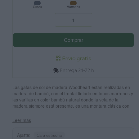
Grises
Marrones
Comprar
Envío gratis
Entrega 24-72 h
Las gafas de sol de madera Woodheart están realizadas en
madera de bambú, con el frontal tintado en tonos marrones y
las varillas en color bambú natural donde la veta de la
madera siempre está presente, es una montura clásica con
un tamaño reducido para las personas a las que les sientan
mejor las gafas más pequeñas. Medida frontal: 136x44mm
Leer más
Ajuste:
Cara estrecha