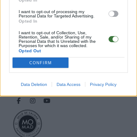
Opted In
○
Cuidados y Mantenimiento
○
FAQ - Preguntas frecuentes
I want to opt-out of processing my
Personal Data for Targeted Advertising.
○
Declaración de conformidad CE
.
Opted In
○
Servicio Postventa
I want to opt-out of Collection, Use,
Nota** Los envíos gratuitos marcados dependen del destino y no están
Retention, Sale, and/or Sharing of my
incluidos para todos los destinos o métodos de envío. Introduce el
Personal Data that Is Unrelated with the
Purposes for which it was collected.
destino en el paso 2 de la cesta para más información
Opted Out
CONFIRM
Root Sunglasses ®
Tarifa - Spain
Atención Cliente: +34 956 680 448 (LU-VI 9:00 a 15:00)
-
info@rootsunglasses.com
Data Deletion
Data Access
Privacy Policy
[
SKU: GFRY46MS
]
NUEVO
/
DISPONIBLE