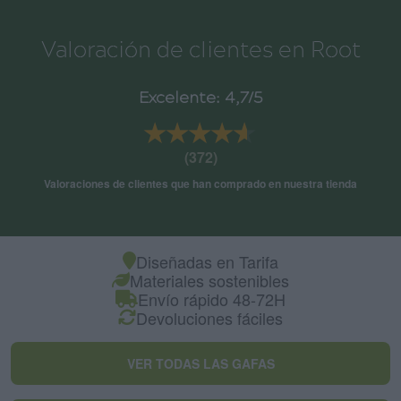
Valoración de clientes en Root
Excelente: 4,7/5
★★★★★
★★★★★
(372)
Valoraciones de clientes que han comprado en nuestra tienda
Diseñadas en Tarifa
Materiales sostenibles
Envío rápido 48-72H
Devoluciones fáciles
VER TODAS LAS GAFAS