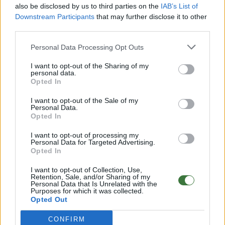
Garantía oficial de 2 años
para el movimiento.
Ver garantía
·
also be disclosed by us to third parties on the
IAB’s List of
Servicio postventa
Downstream Participants
that may further disclose it to other
third parties.
Nota: los envíos gratuitos dependen del destino y método
seleccionado. Introduce tu destino en el paso 2 de la cesta
Personal Data Processing Opt Outs
para más información.
I want to opt-out of the Sharing of my
personal data.
¿Tienes alguna duda?
Opted In
• FAQ - Preguntas frecuentes
I want to opt-out of the Sale of my
Personal Data.
Root ® Watches
· Tarifa - Spain
Opted In
Atención al cliente: +34 956 680 448 (LU-VI 9:00–15:00)
info@rootsunglasses.com
I want to opt-out of processing my
[
SKU: RJZS08
]
NUEVO
/
DISPONIBLE
Personal Data for Targeted Advertising.
Opted In
I want to opt-out of Collection, Use,
Retention, Sale, and/or Sharing of my
Personal Data that Is Unrelated with the
Purposes for which it was collected.
Opted Out
CONFIRM