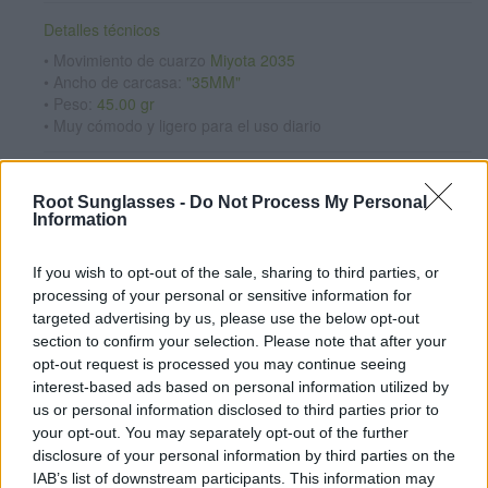
Detalles técnicos
• Movimiento de cuarzo
Miyota 2035
• Ancho de carcasa:
"35MM"
• Peso:
45.00 gr
• Muy cómodo y ligero para el uso diario
Packaging sostenible
Caja rígida reutilizable fabricada con materiales reciclados.
Root Sunglasses -
Do Not Process My Personal
Information
Correas intercambiables:
madera · piel · corcho
• Ver correas disponibles
If you wish to opt-out of the sale, sharing to third parties, or
processing of your personal or sensitive information for
Personaliza tu reloj
targeted advertising by us, please use the below opt-out
Añade un mensaje grabado en la tapa trasera desde
7,95€
.
section to confirm your selection. Please note that after your
opt-out request is processed you may continue seeing
• Personalizar ahora
interest-based ads based on personal information utilized by
us or personal information disclosed to third parties prior to
Satisfacción garantizada
your opt-out. You may separately opt-out of the further
Si no quedas satisfecho, puedes cambiarlo por otro y lo
disclosure of your personal information by third parties on the
enviamos gratis (solo España).
Ver condiciones
IAB’s list of downstream participants. This information may