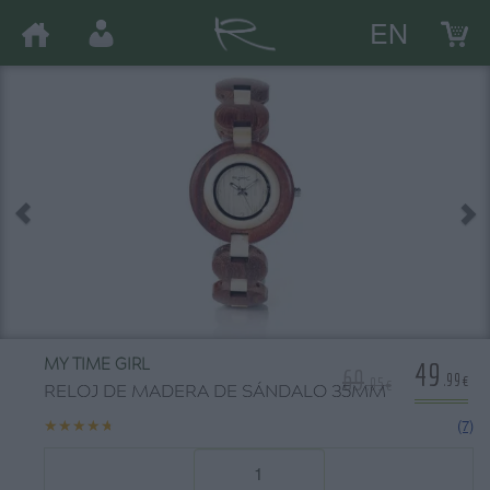
EN
49
MY TIME GIRL
69
.99€
.95€
RELOJ DE MADERA DE SÁNDALO 35MM
★★★★★
★★★★★
(7)