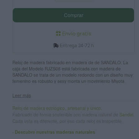
Comprar
Envío gratis
Entrega 24-72 h
Reloj de madera fabricado en madera de de SANDALO. La
caja del Modelo RJZS08 está fabricada con madera de
SANDALO se trata de un modelo redondo con un diseño muy
femenino es robusto y sexy monta un movimiento Miyota
2035 e indica horay segundos. Correa de madera natural de
sándalo rojo natural combinados y rojo con cierre de joyería
Leer más
de acero inoxidable. Resistente a salpicaduras, ancho del
reloj: 35mm
Reloj de madera ecológico, artesanal y único.
Fabricado de forma sostenible con madera natural de
Sandal
.
Cada veta es diferente, por eso cada reloj es irrepetible.
· Descubre nuestras maderas naturales