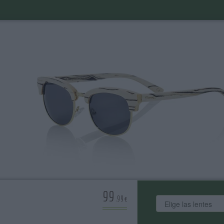
99
.99€