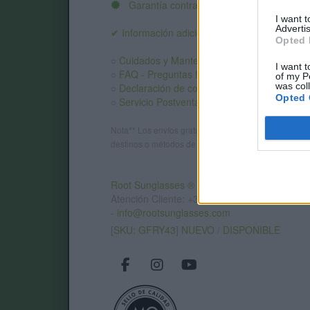
Garantía contra defectos
.
I want 
Advertis
✔ Información adicional:
Opted 
○
Cuidados y Mantenimiento
I want t
○
FAQ - Preguntas frecuentes
of my P
was col
○
Declaración de conformidad CE
.
Opted 
○
Servicio Postventa
Nota** Los envíos gratuitos marcados dependen del d
destinos o métodos de envío. Introduce el destino en
Root Sunglasses ®
Tarifa - Spain
Atención Cliente: +34 956 680 448 (LU-VI 9:0
-
info@rootsunglasses.com
[
SKU: GFRY43
]
NUEVO
/
DISPONIBLE