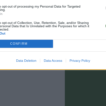
to opt-out of processing my Personal Data for Targeted
ing.
In
o opt-out of Collection, Use, Retention, Sale, and/or Sharing
ersonal Data that Is Unrelated with the Purposes for which it
lected.
Out
CONFIRM
estino y no están incluidos para todos los
 el paso 2 de la cesta para más información
Data Deletion
Data Access
Privacy Policy
0 a 15:00)