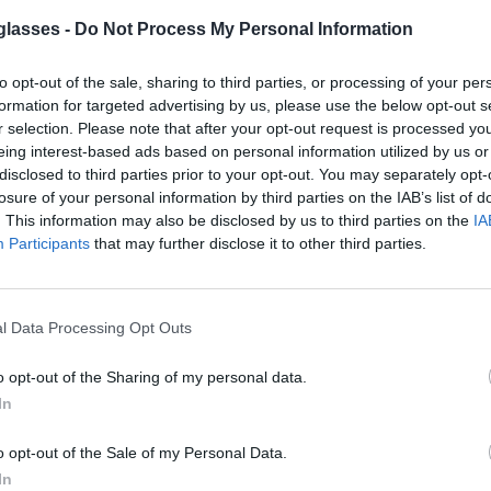
glasses -
Do Not Process My Personal Information
to opt-out of the sale, sharing to third parties, or processing of your per
formation for targeted advertising by us, please use the below opt-out s
r selection. Please note that after your opt-out request is processed y
eing interest-based ads based on personal information utilized by us or
 UV400. Grises .
disclosed to third parties prior to your opt-out. You may separately opt-
e perfecto.
losure of your personal information by third parties on the IAB’s list of
. This information may also be disclosed by us to third parties on the
IA
Participants
that may further disclose it to other third parties.
8.99€
Comprar
l Data Processing Opt Outs
2.99€
Comprar
o opt-out of the Sharing of my personal data.
In
o opt-out of the Sale of my Personal Data.
In