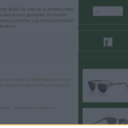
hite Wood. Se trata de un modelo unisex
ds para la nariz ajustables. De tamaño
 caras y personas. Las hemos combinado
 138x46mm
sol de madera de
White Wood
con estilo
no cuidando cada detalle para máxima
tural · gamuza de microfibras ·