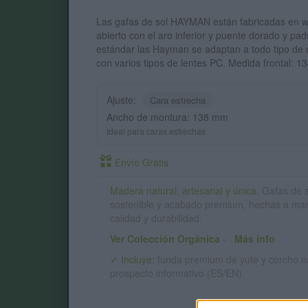
Las gafas de sol HAYMAN están fabricadas en w
abierto con el aro inferior y puente dorado y pa
estándar las Hayman se adaptan a todo tipo de
con varios tipos de lentes PC. Medida frontal:
Ajuste:
Cara estrecha
Ancho de montura: 138 mm
Ideal para caras estrechas
Envío Gratis
Madera natural, artesanal y única.
Gafas de 
sostenible y acabado premium, hechas a ma
calidad y durabilidad.
Ver Colección Orgánica
-
·
Más info
✓ Incluye:
funda premium de yute y corcho na
prospecto informativo (ES/EN)