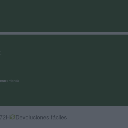
t
estra tienda
-72H
Devoluciones fáciles