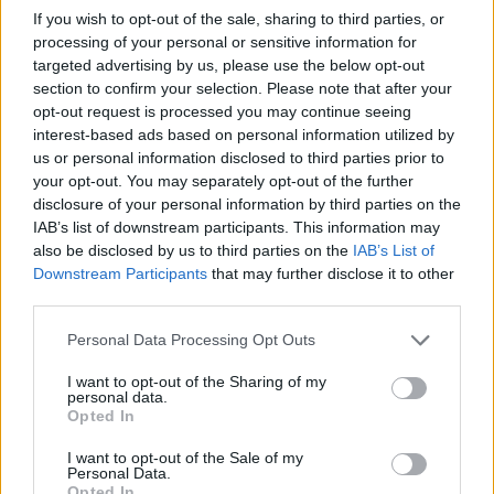
por otro y lo enviamos gratis (solo España).
Ver condiciones
If you wish to opt-out of the sale, sharing to third parties, or
processing of your personal or sensitive information for
Garantía:
2 años para el movimiento.
Ver condiciones
·
targeted advertising by us, please use the below opt-out
Servicio postventa
section to confirm your selection. Please note that after your
Nota: los envíos gratuitos marcados dependen del destino y
opt-out request is processed you may continue seeing
no aplican a todos los destinos o métodos. Introduce tu
interest-based ads based on personal information utilized by
destino en el paso 2 de la cesta para más información.
us or personal information disclosed to third parties prior to
¿Tienes alguna duda?
FAQ - PREGUNTAS FRECUENTES
your opt-out. You may separately opt-out of the further
disclosure of your personal information by third parties on the
Root ® Watches
Tarifa - Spain
IAB’s list of downstream participants. This information may
Atención Cliente: +34 956 680 448 (LU-VI 9:00 a 15:00) -
also be disclosed by us to third parties on the
IAB’s List of
info@rootsunglasses.com
Downstream Participants
that may further disclose it to other
[
SKU: RJSA12
]
NUEVO
third parties.
Personal Data Processing Opt Outs
I want to opt-out of the Sharing of my
personal data.
Opted In
I want to opt-out of the Sale of my
Personal Data.
Opted In