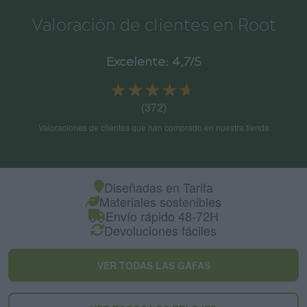
Valoración de clientes en Root
Excelente: 4,7/5
★★★★★
★★★★★
(372)
Valoraciones de clientes que han comprado en nuestra tienda
Diseñadas en Tarifa
Materiales sostenibles
Envío rápido 48-72H
Devoluciones fáciles
VER TODAS LAS GAFAS